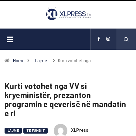
Home
Lajme
Kurti votohet nga…
Kurti votohet nga VV si
kryeministër, prezanton
programin e qeverisë në mandatin
e ri
XLPress
LAJME
TË FUNDIT