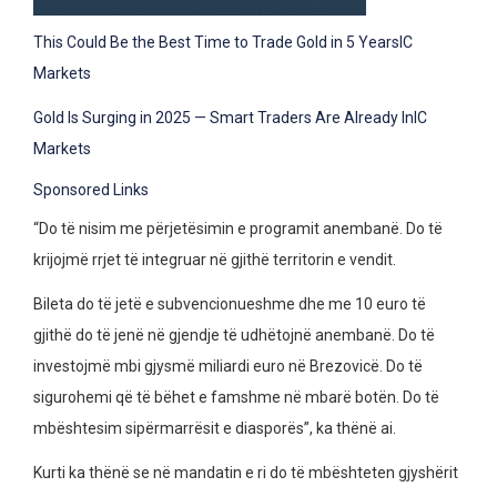
This Could Be the Best Time to Trade Gold in 5 Years
IC
Markets
Gold Is Surging in 2025 — Smart Traders Are Already In
IC
Markets
Sponsored Links
“Do të nisim me përjetësimin e programit anembanë. Do të
krijojmë rrjet të integruar në gjithë territorin e vendit.
Bileta do të jetë e subvencionueshme dhe me 10 euro të
gjithë do të jenë në gjendje të udhëtojnë anembanë. Do të
investojmë mbi gjysmë miliardi euro në Brezovicë. Do të
sigurohemi që të bëhet e famshme në mbarë botën. Do të
mbështesim sipërmarrësit e diasporës”, ka thënë ai.
Kurti ka thënë se në mandatin e ri do të mbështeten gjyshërit