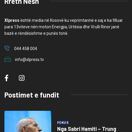
Rreth Nesh
Xlpress
është media në Kosovë ku veprimtarinë e saj e ka filluar
para 13viteve nën moton Energjia, Urtësia dhe Vrulli Rinor janë
bazë e rëndësishme e punës tonë.
044 458 004
info@xlpress.tv
Postimet e fundit
FOKUS
Nga Sabri Hamiti – Trung