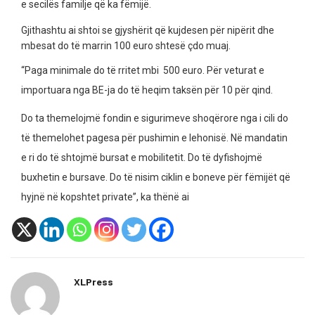
e secilës familje që ka fëmijë.
Gjithashtu ai shtoi se gjyshërit që kujdesen për nipërit dhe
mbesat do të marrin 100 euro shtesë çdo muaj.
“Paga minimale do të rritet mbi 500 euro. Për veturat e
importuara nga BE-ja do të heqim taksën për 10 për qind.
Do ta themelojmë fondin e sigurimeve shoqërore nga i cili do
të themelohet pagesa për pushimin e lehonisë. Në mandatin
e ri do të shtojmë bursat e mobilitetit. Do të dyfishojmë
buxhetin e bursave. Do të nisim ciklin e boneve për fëmijët që
hyjnë në kopshtet private”, ka thënë ai
XLPress