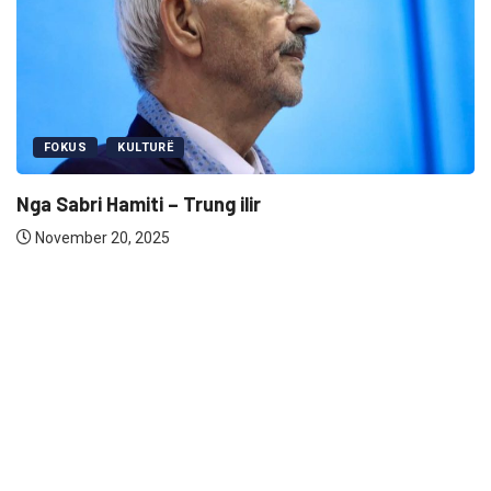
FOKUS
KULTURË
A është Artana ( Novo Bërd
November 17, 2025
r