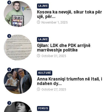
4
LAJME
Kosova ka nevojë, sikur toka për
ujë, për...
November 1, 2025
5
LAJME
Gjilan: LDK dhe PDK arrijnë
marrëveshje politike
October 31, 2025
6
KULTURË
Anna Krasniqi triumfon në Itali, i
ndahen dy...
October 27, 2025
7
FOKUS