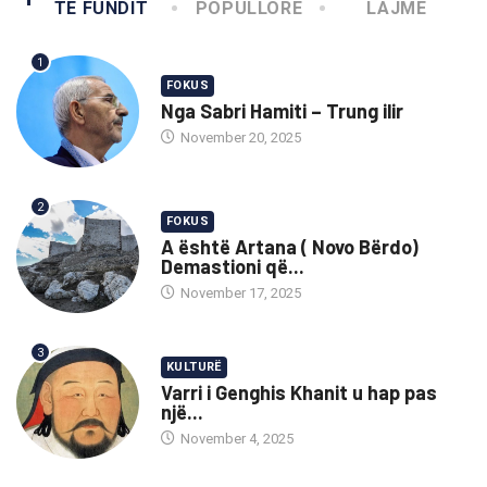
TË FUNDIT
POPULLORE
LAJME
1
FOKUS
Nga Sabri Hamiti – Trung ilir
November 20, 2025
2
FOKUS
A është Artana ( Novo Bërdo)
Demastioni që...
November 17, 2025
3
KULTURË
Varri i Genghis Khanit u hap pas
një...
November 4, 2025