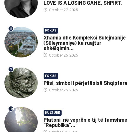
LOVE IS A LOSING GAME, SHPIRT.
October 27, 2025
8
FOKUS
Xhamia dhe Kompleksi Sulejmanije
(Süleymaniye) ka ruajtur
shkëlqimin...
October 26, 2025
9
FOKUS
Plisi, simbol i përjetësisë Shqiptare
October 26, 2025
10
KULTURË
Platoni, në veprën e tij të famshme
“Republika”...