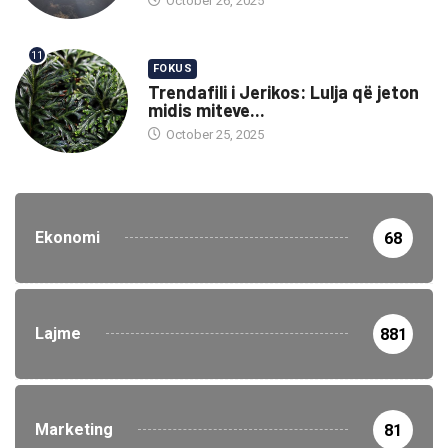
October 26, 2025
11
FOKUS
Trendafili i Jerikos: Lulja që jeton
midis miteve...
October 25, 2025
Ekonomi
68
Lajme
881
Marketing
81